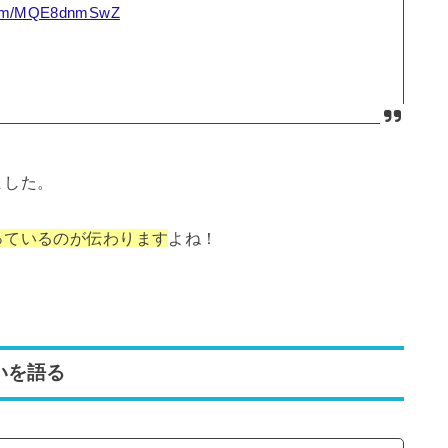
.com/MQE8dnmSwZ
ました。
っているのが伝わります
よね！
いを語る