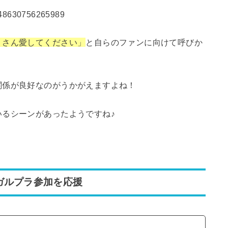
8648630756265989
くさん愛してください」
と自らのファンに向けて呼びか
関係が良好なのがうかがえますよね！
るシーンがあったようですね♪
ガルプラ参加を応援