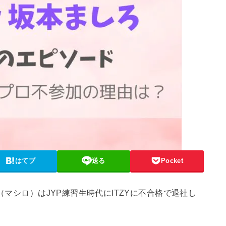
はてブ
送る
Pocket
（マシロ）はJYP練習生時代にITZYに不合格で退社し