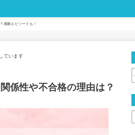
。
は？感動エピソードも！
しています
の関係性や不合格の理由は？