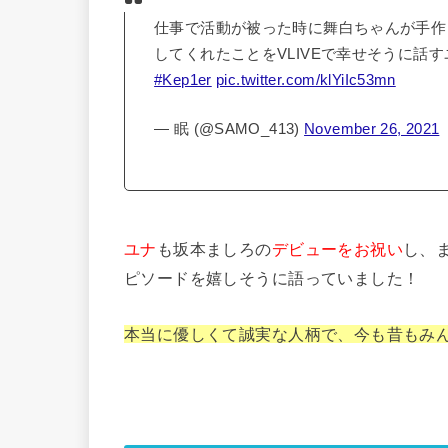
仕事で活動が被った時に舞白ちゃんが手作り
してくれたことをVLIVEで幸せそうに話す
#Kep1er
pic.twitter.com/klYiIc53mn
— 眠 (@SAMO_413)
November 26, 2021
ユナ
も坂本ましろの
デビューをお祝い
し、
ピソードを嬉しそうに語っていました！
本当に優しくて誠実な人柄で、今も昔もみ