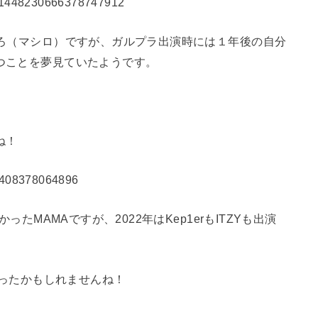
us/1448230666378747912
ましろ（マシロ）ですが、ガルプラ出演時には１年後の自分
立つことを夢見ていたようです。
ね！
925408378064896
かったMAMAですが、2022年はKep1erもITZYも出演
もあったかもしれませんね！