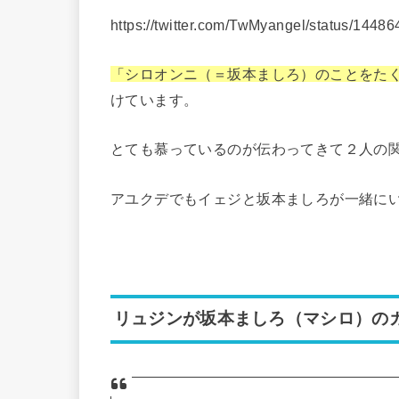
https://twitter.com/TwMyangel/status/144
「シロオンニ（＝坂本ましろ）のことをた
けています。
とても慕っているのが伝わってきて２人の
アユクデでもイェジと坂本ましろが一緒にい
リュジンが坂本ましろ（マシロ）の