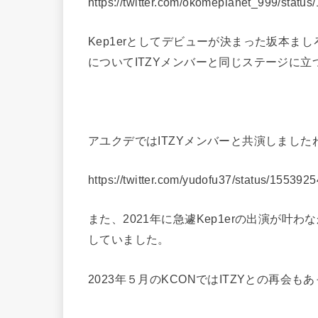
https://twitter.com/okomeplanet_999/stat
Kep1erとしてデビューが決まった坂本
についてITZYメンバーと同じステージに
アユクデではITZYメンバーと共演しました
https://twitter.com/yudofu37/status/1553
また、2021年に急遽Kep1erの出演が叶わな
していました。
2023年５月のKCONではITZYとの再会