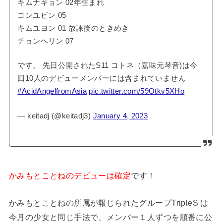
キムナギョン 02年生まれ
コンユビン 05
キムユヨン 01 放課後のときめき
チョンヘリン 07
です。 先日公開されたS11 コトネ（嘉味元琴音)は今
回10人のデビューメンバーには含まれていません
#AcidAngelfromAsia
pic.twitter.com/59Otkv5XHo
— keitadj (@keitadj3)
January 4, 2023
かみもとことねのデビューは確定
です！
かみもとことねの所属が報じられたグループTripleS は
今月の少女と同じ手法で、メンバー１人ずつを順番に公