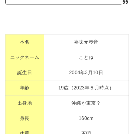
本名
嘉味元琴音
ニックネーム
ことね
誕生日
2004年3月10日
年齢
19歳（2023年５月時点）
出身地
沖縄か東京？
身長
160cm
体重
不明