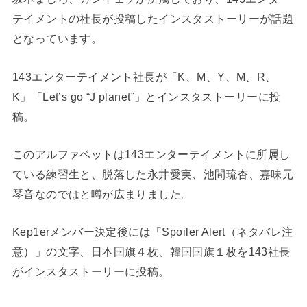
テイメントの社長が投稿したインスタストーリーが話題
となっています。
143エンターテイメント社長が「K、M、Y、M、R、
K」「Let’s go “J planet”」とインスタストーリーに投
稿。
このアルファベットは143エンターテイメントに所属し
ている練習生と、脱落した永井愛実、池間琉杏、嘉味元
琴音なのではと噂が広まりました。
Kep1erメンバー決定後には「Spoiler Alert（ネタバレ注
意）」の文字、日本国旗４枚、韓国国旗１枚を143社長
がインスタストーリーに投稿。