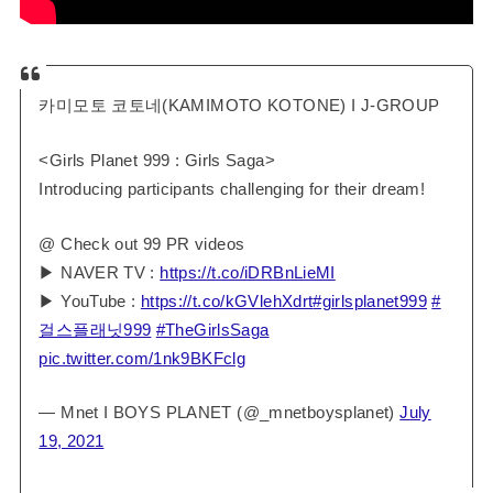
카미모토 코토네(KAMIMOTO KOTONE) I J-GROUP
<Girls Planet 999 : Girls Saga>
Introducing participants challenging for their dream!
@ Check out 99 PR videos
▶ NAVER TV :
https://t.co/iDRBnLieMI
▶ YouTube :
https://t.co/kGVlehXdrt
#girlsplanet999
#
걸스플래닛999
#TheGirlsSaga
pic.twitter.com/1nk9BKFclg
— Mnet I BOYS PLANET (@_mnetboysplanet)
July
19, 2021