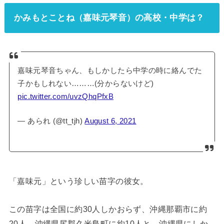
かみもとことね（嘉味元琴音）の高校・中学は？
嘉味元琴音ちゃん、もしかしたら中学の時に絡んでた
子かもしれない………(分からないけど)
pic.twitter.com/uvzQhqPfxB
— あられ (@tt_tjh)
August 6, 2021
「嘉味元」という珍しい苗字の彼女。
この苗字は全国に約30人しかおらず、沖縄那覇市に約
20人、沖縄県
尻郡久米島町に約10人と、沖縄県にしか