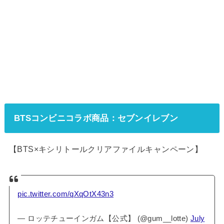
BTSコンビニコラボ商品：セブンイレブン
【BTS×キシリトールクリアファイルキャンペーン】
pic.twitter.com/qXqOtX43n3
— ロッテチューインガム【公式】 (@gum__lotte)
July