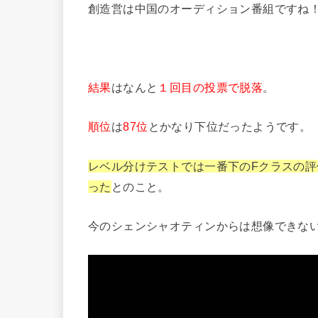
創造営は中国のオーディション番組ですね
結果
はなんと
１回目の投票で脱落
。
順位
は
87位
とかなり下位だったようです。
レベル分けテストでは一番下のFクラスの
った
とのこと。
今のシェンシャオティンからは想像できな