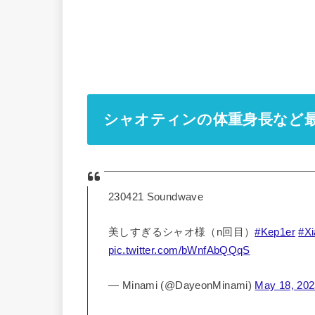
シャオティンの体重身長など
230421 Soundwave
美しすぎるシャオ様（n回目）
#Kep1er
#Xi
pic.twitter.com/bWnfAbQQqS
— Minami (@DayeonMinami)
May 18, 20