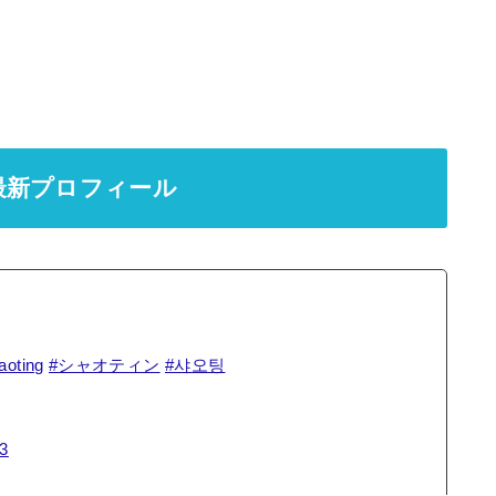
最新プロフィール
aoting
#シャオティン
#샤오팅
23