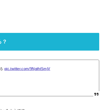
る？
える
pic.twitter.com/9NgthtSmjV