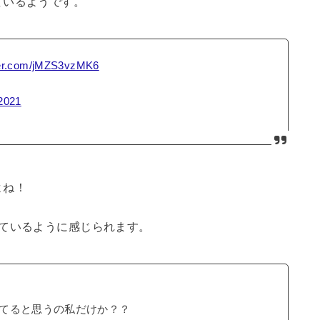
ているようです。
tter.com/jMZS3vzMK6
2021
よね！
似ているように感じられます。
てると思うの私だけか？？