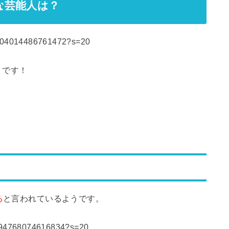
な芸能人は？
63804014486761472?s=20
うです！
る
と言われているようです。
49694768074616834?s=20