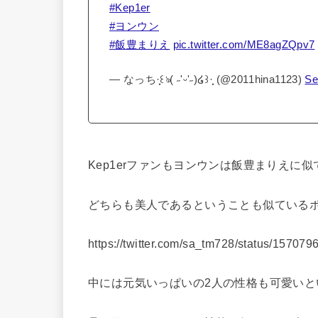
#Kep1er
#ヨンウン
#飯豊まりえ
pic.twitter.com/ME8agZQpv7
— なっち·̩͙꒰ঌ( ˶'ᵕ'˶)໒꒱·̩͙ (@2011hina1123)
Se
Kep1er
ファンもヨンウンは飯豊まりえに似てい
どちらも美人であるということも似ている
https://twitter.com/sa_tm728/status/1570
中には元気いっぱいの2人の性格も可愛いと