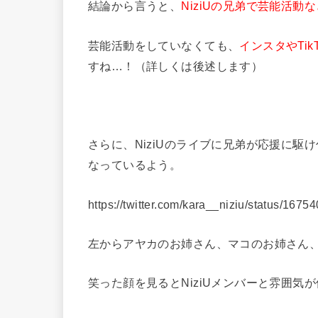
結論から言うと、
NiziUの兄弟で芸能活
芸能活動をしていなくても、
インスタやTi
すね…！（詳しくは後述します）
さらに、NiziUのライブに兄弟が応援に
なっているよう。
https://twitter.com/kara__niziu/status/1
左からアヤカのお姉さん、マコのお姉さん
笑った顔を見るとNiziUメンバーと雰囲気