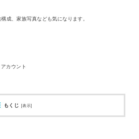
族構成、家族写真なども気になります。
タアカウント
もくじ
[
表示
]