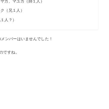
アヤカ、マユカ（姉１人）
リク（兄１人）
兄１人？）
のメンバーはいませんでした！
るのですね。