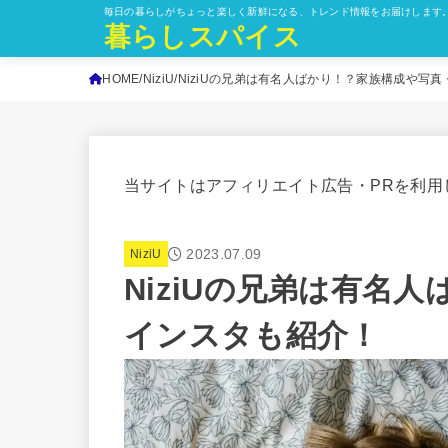
毎日の暮らしがちょっと楽しく新鮮になる、トレンド情報をお届けします
暮らしスパイス
HOME
NiziU
NiziUの兄弟は有名人ばかり！？家族構成や写
当サイトはアフィリエイト広告・PRを利用
2023.07.09
NiziU
NiziUの兄弟は有名
インスタも紹介！