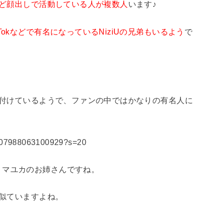
動など顔出しで活動している人が複数人
います♪
kTokなどで有名になっているNiziUの兄弟もいるよう
で
駆け付けているようで、ファンの中ではかなりの有名人に
675407988063100929?s=20
、マユカのお姉さんですね。
が似ていますよね。