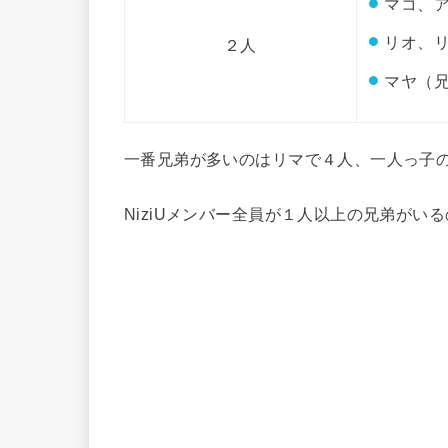
マコ、
リオ、
２人
マヤ（
一番兄弟が多いのはリマで４人、一人っ子
NiziUメンバー全員が１人以上の兄弟がい