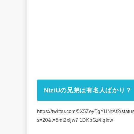
NiziUの兄弟は有名人ばかり？
https://twitter.com/5X5ZeyTgYUNtAf2/sta
s=20&t=5mt2xIjw7I1DKbGz4IqIxw